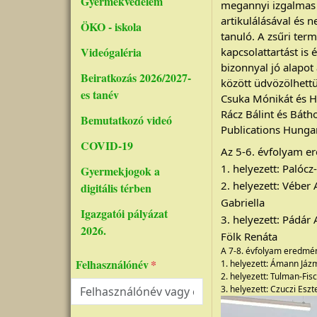
Gyermekvédelem
megannyi izgalmas 
artikulálásával és 
ÖKO - iskola
tanuló. A zsűri ter
Videógaléria
kapcsolattartást is
bizonnyal jó alapot
Beiratkozás 2026/2027-
között üdvözölhett
es tanév
Csuka Mónikát és H
Rácz Bálint és Bát
Bemutatkozó videó
Publications Hunga
COVID-19
Az 5-6. évfolyam e
1. helyezett: Palócz
Gyermekjogok a
2. helyezett: Véber 
digitális térben
Gabriella
Igazgatói pályázat
3. helyezett: Pádár 
2026.
Fölk Renáta
A 7-8. évfolyam eredmén
Felhasználónév
1. helyezett: Ámann Jázm
2. helyezett: Tulman-Fi
3. helyezett: Czuczi Eszt