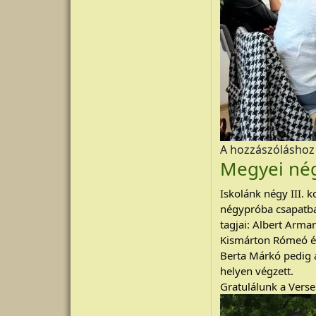
A hozzászólásho
Megyei né
Iskolánk négy III. k
négypróba csapatbaj
tagjai: Albert Arma
Kismárton Rómeó és
Berta Márkó pedig a
helyen végzett.
Gratulálunk a Vers