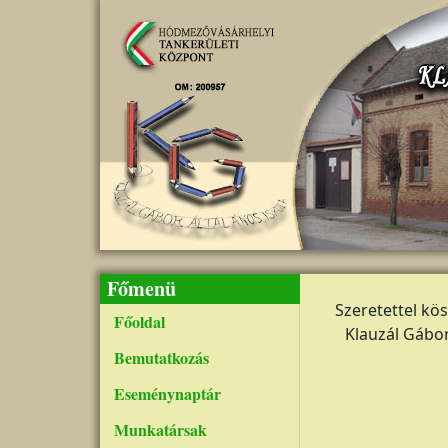
Ugrás a tartalomra
Főmenü
Szeretettel kö
Főoldal
Klauzál Gábor
Bemutatkozás
Eseménynaptár
Munkatársak