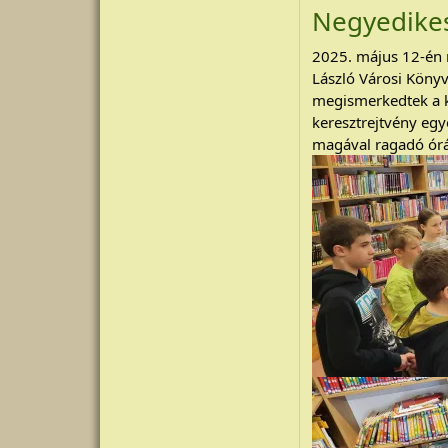
Negyedikese
2025. május 12-én n
László Városi Köny
megismerkedtek a kö
keresztrejtvény egy
magával ragadó órát