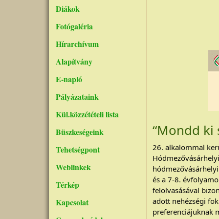
Diákok
Fotógaléria
Hírarchívum
Alapítvány
E-napló
Pályázataink
Kül.közzétételi lista
“Mondd ki 
Büszkeségeink
26. alkalommal kerü
Tehetségpont
Hódmezővásárhelyi 
Weblinkek
hódmezővásárhelyi 
és a 7-8. évfolyamok
Térkép
felolvasásával bizo
adott nehézségi fo
Kapcsolat
preferenciájuknak m