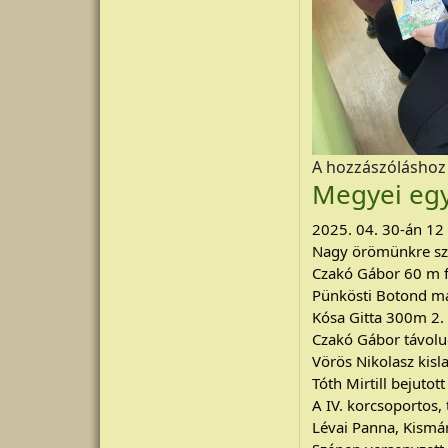
A hozzászólásho
Megyei egy
2025. 04. 30-án 12 
Nagy örömünkre sz
Czakó Gábor 60 m f
Pünkösti Botond ma
Kósa Gitta 300m 2. 
Czakó Gábor távolu
Vörös Nikolasz kisl
Tóth Mirtill bejuto
A IV. korcsoportos,
Lévai Panna, Kismár