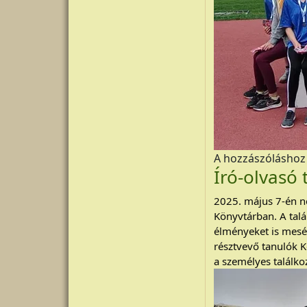
A hozzászólásho
Író-olvasó 
2025. május 7-én ne
Könyvtárban. A talá
élményeket is mesél
résztvevő tanulók K
a személyes találkoz