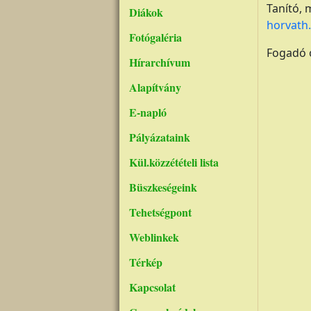
Tanító, 
Diákok
horvath
Fotógaléria
Fogadó ó
Hírarchívum
Alapítvány
E-napló
Pályázataink
Kül.közzétételi lista
Büszkeségeink
Tehetségpont
Weblinkek
Térkép
Kapcsolat