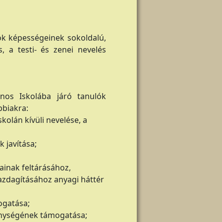
ók képességeinek sokoldalú,
, a testi- és zenei nevelés
ános Iskolába járó tanulók
bbiakra:
kolán kívüli nevelése, a
k javítása;
ainak feltárásához,
zdagításához anyagi háttér
ogatása;
enységének támogatása;