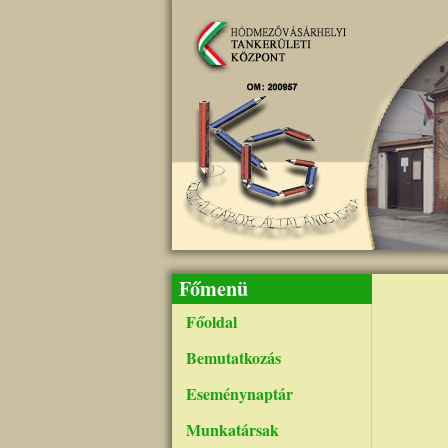
Ugrás a tartalomra
Főmenü
Főoldal
Bemutatkozás
Eseménynaptár
Munkatársak