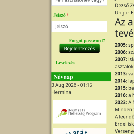
Dezső Z
Ungor E
Jelszó
Az a
tev
Forgot password?
2005:
spo
Bejelentkezés
2006:
sz
2007:
isk
Levelezés
asztalok
2013:
va
Névnap
2014:
la
3 Aug 2026 - 01:15
2015:
be
Hermina
2016:
a N
2023:
A 
Minden t
A leendő
Erdei is
Verseny