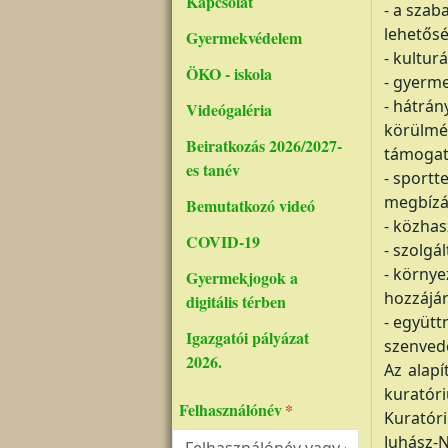
Kapcsolat
- a szab
lehetősé
Gyermekvédelem
- kultur
ÖKO - iskola
- gyerme
- hátrán
Videógaléria
körülmén
Beiratkozás 2026/2027-
támogat
es tanév
- sportt
megbízás
Bemutatkozó videó
- közhas
COVID-19
- szolgá
- környe
Gyermekjogok a
hozzájár
digitális térben
- együtt
Igazgatói pályázat
szenved
2026.
Az alapí
kuratóri
Felhasználónév
Kuratóri
Juhász-