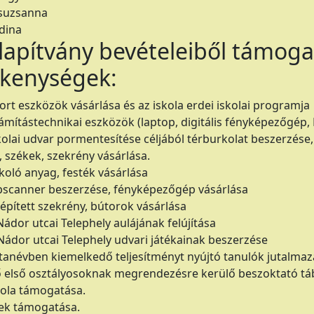
suzsanna
dina
lapítvány bevételeiből támoga
ékenységek:
rt eszközök vásárlása és az iskola erdei iskolai programja
ámítástechnikai eszközök (laptop, digitális fényképezőgép, 
olai udvar pormentesítése céljából térburkolat beszerzése, 
, székek, szekrény vásárlása.
koló anyag, festék vásárlása
pscanner beszerzése, fényképezőgép vásárlása
épített szekrény, bútorok vásárlása
ádor utcai Telephely aulájának felújítása
Nádor utcai Telephely udvari játékainak beszerzése
anévben kiemelkedő teljesítményt nyújtó tanulók jutalmaz
 első osztályosoknak megrendezésre kerülő beszoktató táb
kola támogatása.
ek támogatása.