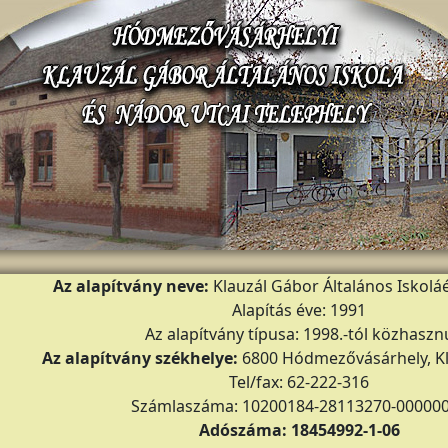
Az alapítvány neve:
Klauzál Gábor Általános Iskoláé
Alapítás éve: 1991
Az alapítvány típusa: 1998.-tól közhaszn
Az alapítvány székhelye:
6800 Hódmezővásárhely, Klau
Tel/fax: 62-222-316
Számlaszáma: 10200184-28113270-00000
Adószáma: 18454992-1-06