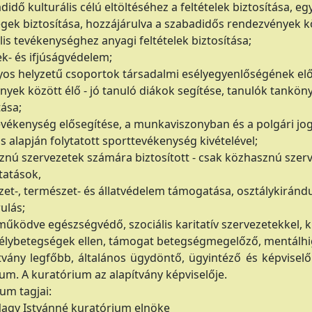
adidő kulturális célú eltöltéséhez a feltételek biztosítása, 
gek biztosítása, hozzájárulva a szabadidős rendezvények k
ális tevékenységhez anyagi feltételek biztosítása;
k- és ifjúságvédelem;
yos helyzetű csoportok társadalmi esélyegyenlőségének elő
yek között élő - jó tanuló diákok segítése, tanulók tankön
ása;
evékenység elősegítése, a munkaviszonyban és a polgári jo
 alapján folytatott sporttevékenység kivételével;
znú szervezetek számára biztosított - csak közhasznú szerv
ltatások,
zet-, természet- és állatvédelem támogatása, osztálykiránd
ulás;
működve egészségvédő, szociális karitatív szervezetekkel, 
élybetegségek ellen, támogat betegségmegelőző, mentálh
tvány legfőbb, általános ügydöntő, ügyintéző és képvisel
um. A kuratórium az alapítvány képviselője.
um tagjai:
Nagy Istvánné kuratórium elnöke