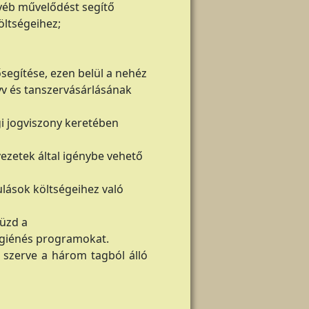
egyéb művelődést segítő
öltségeihez;
segítése, ezen belül a nehéz
yv és tanszervásárlásának
gi jogviszony keretében
ezetek által igénybe vehető
ulások költségeihez való
küzd a
igiénés programokat.
ő szerve a három tagból álló