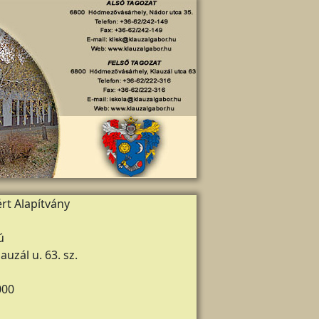
rt Alapítvány
ú
zál u. 63. sz.
000