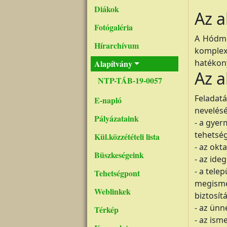
Diákok
Az a
Fotógaléria
A Hódme
Hírarchívum
komplex
hatékony
Alapítvány
Az a
NTP-TÁB-19-0057
Feladat
E-napló
nevelésé
Pályázataink
- a gyer
tehetsé
Kül.közzétételi lista
- az okta
Büszkeségeink
- az ide
- a tele
Tehetségpont
megisme
Weblinkek
biztosít
- az ünn
Térkép
- az is