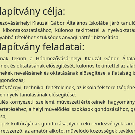
lapítvány célja:
zővásárhelyi Klauzál Gábor Általános Iskolába járó tanul
 kibontakoztatásához, különös tekintettel a nyelvoktatás
abbá tételéhez szükséges anyagi háttér biztosítása.
lapítvány feladatai:
ának tekinti a Hódmezővásárhelyi Klauzál Gábor Által
nek és oktatásának elősegítését, különös tekintettel az alá
mekek nevelésének és oktatásának elősegítése, a fiatalság is
ggondozás;
tás tárgyi, technikai feltételeinek, az iskola felszereltségéne
gen nyelv tanulásának elősegítése;
pülés környezeti, szellemi, művészeti értékeinek, hagyomány
rtetéséhez, a helyi művelődési szokások gondozásához, ga
ása;
epek kultúrájának gondozása, ilyen célú rendezvények tám
meretszerző, az amatőr alkotó, művelődő közösségek tevék