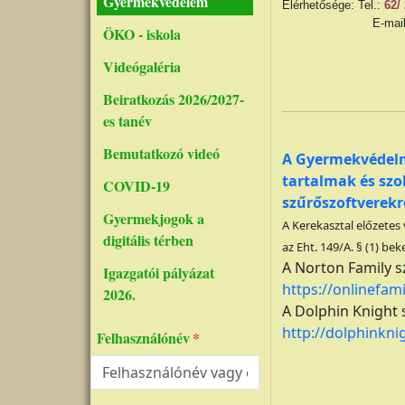
Gyermekvédelem
Elérhetősége: Tel.:
62/
E-mail
ÖKO - iskola
Videógaléria
Beiratkozás 2026/2027-
es tanév
Bemutatkozó videó
A Gyermekvédelmi
tartalmak
és szo
COVID-19
szűrőszoftverekr
Gyermekjogok a
A Kerekasztal előzetes 
digitális térben
az Eht. 149/A. § (1) 
A Norton Family s
Igazgatói pályázat
https://onlinefa
2026.
A Dolphin Knight 
http://dolphinkni
Felhasználónév