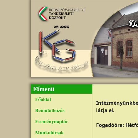
Ugrás a tartalomra
Főmenü
Főoldal
Intézményünkben
Bemutatkozás
látja el.
Eseménynaptár
Fogadóóra: Hétfő
Munkatársak