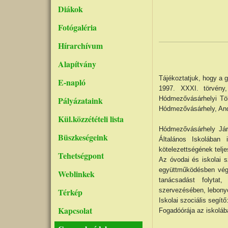
Diákok
Fotógaléria
Hírarchívum
Alapítvány
Tájékoztatjuk, hogy a 
E-napló
1997. XXXI. törvény
Pályázataink
Hódmezővásárhelyi Töb
Hódmezővásárhely, Andr
Kül.közzétételi lista
Hódmezővásárhely Jár
Büszkeségeink
Általános Iskolában 
kötelezettségének telje
Tehetségpont
Az óvodai és iskolai s
együttműködésben végz
Weblinkek
tanácsadást folytat,
Térkép
szervezésében, lebony
Iskolai szociális segítő
Kapcsolat
Fogadóórája az iskolá
Klauzál utcá