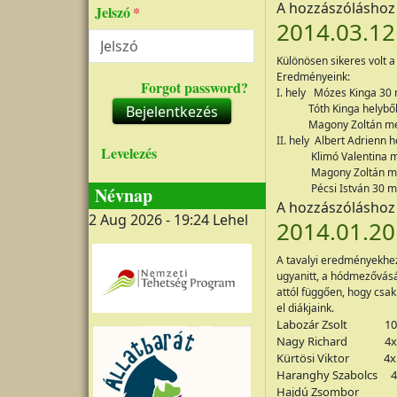
A hozzászólásho
Jelszó
2014.03.12
Különösen sikeres volt 
Eredményeink:
Forgot password?
I. hely Mózes Kinga 30 
Tóth Kinga helyből 
Bejelentkezés
Magony Zoltán medic
II. hely Albert Adrienn 
Levelezés
Klimó Valentina m
Magony Zoltán ma
Pécsi István 30 m 
Névnap
A hozzászólásho
2 Aug 2026 - 19:24
Lehel
2014.01.20
A tavalyi eredményekhez
ugyanitt, a hódmezővásá
attól függően, hogy csa
el diákjaink.
Labozár Zsolt
10
Nagy Richard
4x
Kürtösi Viktor
4x
Haranghy Szabolcs
4
Hajdú Zsombor