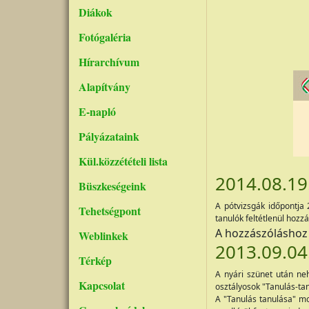
Diákok
Fotógaléria
Hírarchívum
Alapítvány
E-napló
Pályázataink
Kül.közzétételi lista
2014.08.19
Büszkeségeink
A pótvizsgák időpontja 
Tehetségpont
tanulók feltétlenül hozz
A hozzászólásho
Weblinkek
2013.09.04
Térkép
A nyári szünet után ne
Kapcsolat
osztályosok "Tanulás-tan
A "Tanulás tanulása" mo