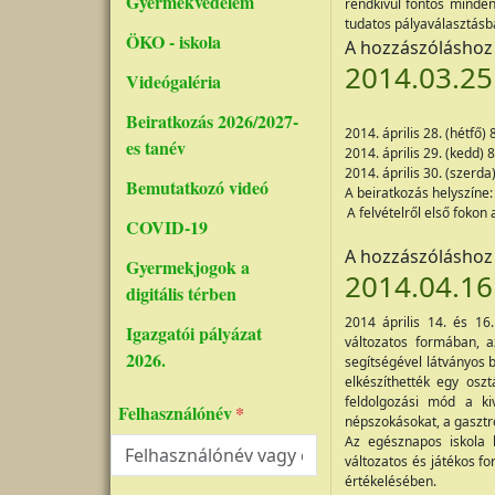
Gyermekvédelem
rendkívül fontos minden
tudatos pályaválasztásba
ÖKO - iskola
A hozzászólásho
2014.03.25.
Videógaléria
Beiratkozás 2026/2027-
2014. április 28. (hétfő)
es tanév
2014. április 29. (kedd) 
2014. április 30. (szerda
Bemutatkozó videó
A beiratkozás helyszíne
A felvételről első foko
COVID-19
A hozzászólásho
Gyermekjogok a
2014.04.16
digitális térben
2014 április 14. és 16
Igazgatói pályázat
változatos formában, az
2026.
segítségével látványos 
elkészíthették egy osz
feldolgozási mód a ki
Felhasználónév
népszokásokat, a gasztr
Az egésznapos iskola 
változatos és játékos f
értékelésében.