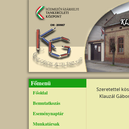
Ugrás a tartalomra
Főmenü
Szeretettel kö
Főoldal
Klauzál Gábor
Bemutatkozás
Eseménynaptár
Munkatársak