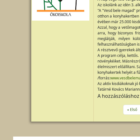
Az iskolánk az idén 3. 
"A "Vesd bele magad" pr
otthon a konyhakertben 
évében már 25.000 kisdi
Azzal, hogy a vetőmagot 
arra, hogy bizonyos fri
meglátják, milyen kü
felhasználhatóságban is
A résztvevő gyerekek ál
A program célja, kettős.
növénykéiket. Másrészről
élelmiszert előállítani.
konyhakertek helyét a fű 
/forrás:
www.vesdbelema
Az aktív kisdiákoknak jó
Tatárné Kovács Mariann
A hozzászólásho
Oldalszámozás
Első ol
« Első