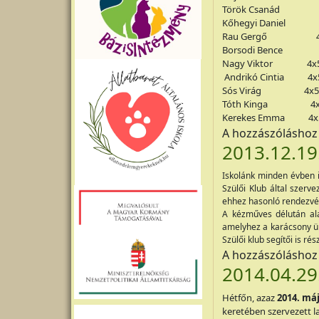
Török Csanád
Kőhegyi Daniel
Rau Gergő
Borsodi Bence
Nagy Viktor
4x
Andrikó Cintia
4x
Sós Virág
4x5
Tóth Kinga
4
Kerekes Emma
4x
A hozzászólásho
2013.12.19
Iskolánk minden évben 
Szülői Klub által szerv
ehhez hasonló rendezvén
A kézműves délután al
amelyhez a karácsony ü
Szülői klub segítői is ré
A hozzászólásho
2014.04.29
Hétfőn, azaz
2014. máj
keretében szervezett