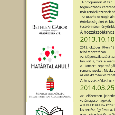
A programon 41 tanuló
foglalkozások keretéb
már rendelkezzenek há
Az utazás öt napja ala
érdekességeket és közö
testvérintézményünkk
A hozzászólásho
2013.10.10
2013. október 10-én 13 
felső tagozatában.
Az időpontválasztást az
tanulóit is, mivel a köz
A koncert repertoárjá
romantikusokat, Maykapa
az énekkarosok és zenet
A hozzászólásho
2014.03.25
Az előzetesen jelent
vetőmagcsomagokat.
A lelkes kisdiákok közül
kis kertész, így ő volt 
A nap vége felé Varga S