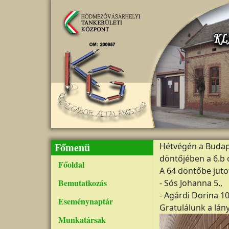
Ugrás a tartalomra
Főmenü
Hétvégén a Buda
döntőjében a 6.b 
Főoldal
A 64 döntőbe juto
Bemutatkozás
- Sós Johanna 5.,
- Agárdi Dorina 10
Eseménynaptár
Gratulálunk a lán
Munkatársak