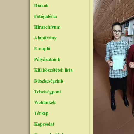
Diákok
Fotógaléria
Hírarchívum
Alapítvány
E-napló
Pályázataink
Kül.közzétételi lista
Büszkeségeink
Tehetségpont
Weblinkek
Térkép
Kapcsolat