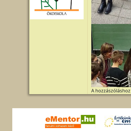
A hozzászólásho