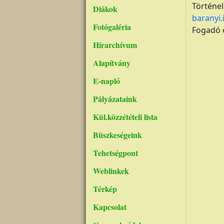
Történel
Diákok
baranyi
Fotógaléria
Fogadó ó
Hírarchívum
Alapítvány
E-napló
Pályázataink
Kül.közzétételi lista
Büszkeségeink
Tehetségpont
Weblinkek
Térkép
Kapcsolat