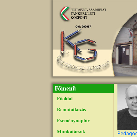
Ugrás a tartalomra
Főmenü
Főoldal
Bemutatkozás
Eseménynaptár
Munkatársak
Pedagó