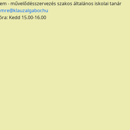
em - művelődésszervezés szakos általános iskolai tanár
.imre@klauzalgabor.hu
ra: Kedd 15.00-16.00