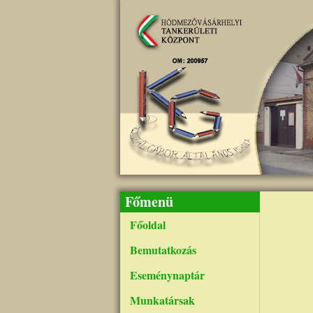
Ugrás a tartalomra
Főmenü
Oldalsz
Főoldal
Bemutatkozás
Eseménynaptár
Munkatársak