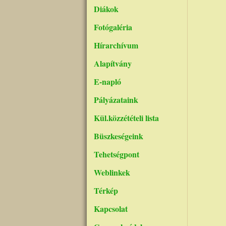
Diákok
Fotógaléria
Hírarchívum
Alapítvány
E-napló
Pályázataink
Kül.közzétételi lista
Büszkeségeink
Tehetségpont
Weblinkek
Térkép
Kapcsolat