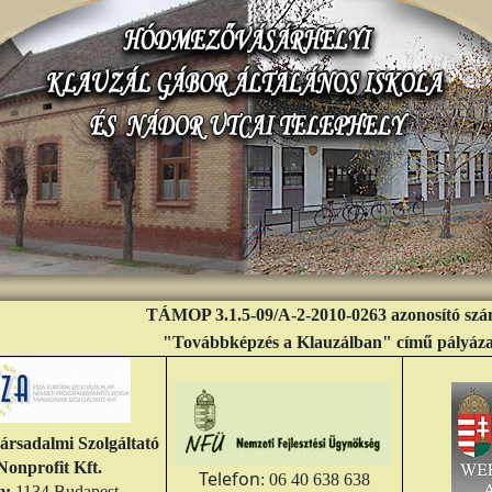
TÁMOP 3.1.5-09/A-2-2010-0263
azonosító sz
"Továbbképzés a Klauzálban" című pályáza
rsadalmi Szolgáltató
Nonprofit Kft.
Telefon
: 06 40 638 638
m:
1134 Budapest,