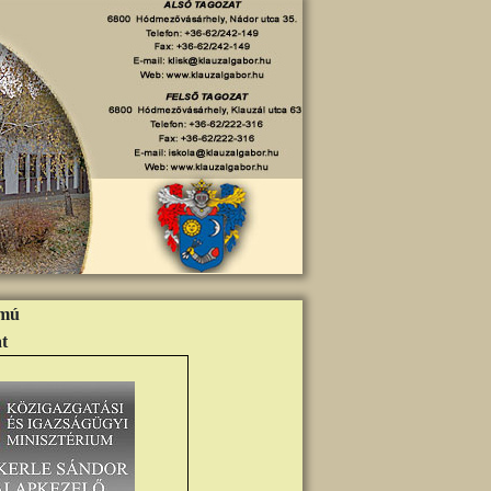
ámú
t