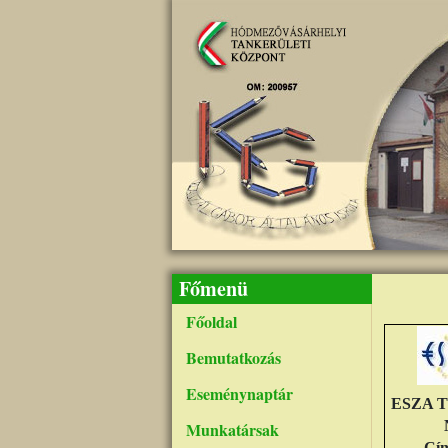
Ugrás a tartalomra
Főmenü
Főoldal
Bemutatkozás
Eseménynaptár
ESZA Tá
Munkatársak
Cí