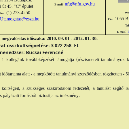
nfu@nfu.gov.hu
E-mail
:
 út 45. "C" épület
(1) 273-4250
We
efon
:
1055 Bu
Utamogatas@esza.hu
Cím
:
Te
:
E-mail
 megvalósítás időszaka: 2010. 09. 01 - 2012. 01. 30.
at összköltségvetése: 3 022 258 -Ft
menedzser: Bucsai Ferencné
(
 1 kollegánk továbbképzését támogatja
részismereti tanulmányok 
t időtartama alatt - a megkötött tanulmányi szerződésben rögzítetten
 költségeit, a szükséges szakirodalom fedezetét, a tanulást segítő lap
.
is pályázati forrásból biztosítja az intézmény