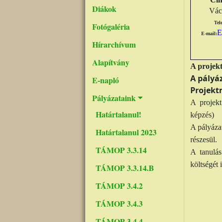
Diákok
Váci
Tel
Fotógaléria
E
E-mail:
Hírarchívum
Alapítvány
A projekt
A pályáz
E-napló
Projekt
Pályázataink
A projekt
Határtalanul!
képzés)
A pályáza
Határtalanul 2023
részesül.
TÁMOP 3.3.14
A tanulás
költségét 
TÁMOP 3.3.14.B
TÁMOP 3.4.2
TÁMOP 3.4.3
TÁMOP 3.4.4