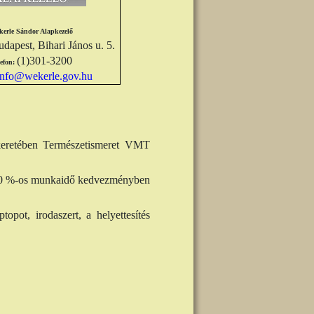
kerle Sándor Alapkezelő
dapest, Bihari János u. 5.
(1)301-3200
lefon:
info@wekerle.gov.hu
keretében Természetismeret VMT
 - 50 %-os munkaidő kedvezményben
topot, irodaszert, a helyettesítés