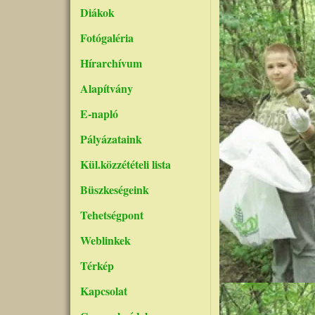
Diákok
Fotógaléria
Hírarchívum
Alapítvány
E-napló
Pályázataink
Kül.közzétételi lista
Büszkeségeink
Tehetségpont
Weblinkek
Térkép
Kapcsolat
Kép