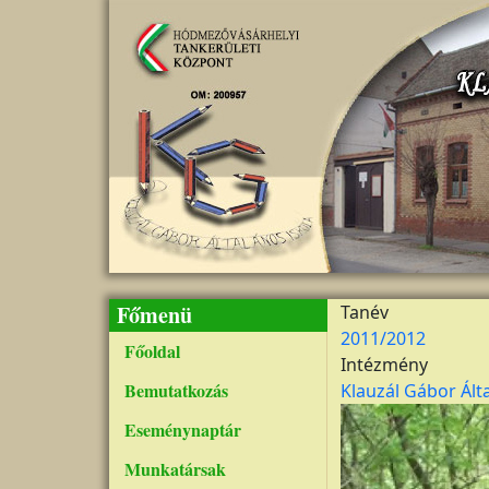
Ugrás a tartalomra
Főmenü
Tanév
2011/2012
Főoldal
Intézmény
Bemutatkozás
Klauzál Gábor Ált
Kép
Eseménynaptár
Munkatársak