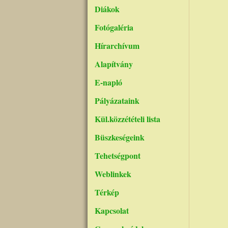
Diákok
Fotógaléria
Hírarchívum
Alapítvány
E-napló
Pályázataink
Kül.közzétételi lista
Büszkeségeink
Tehetségpont
Weblinkek
Térkép
Kapcsolat