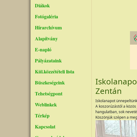
Diákok
Fotógaléria
Hírarchívum
Alapítvány
E-napló
Pályázataink
Kül.közzétételi lista
Iskolanapo
Büszkeségeink
Zentán
Tehetségpont
Iskolanapot ünnepeltünk
Weblinkek
A koszorúzástól a közös
hangulatban, sok neveté
Térkép
Köszönjük szépen a megh
Kapcsolat