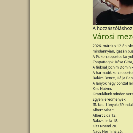
A hozzászólásho
Városi mez
2026. március 12-én isk
mindannyian, igazán büs
A IV. korcsoportos lányok
Csapattagok: Kósa Gitta,
A fiúknál Jochim Dominik
A harmadik korcsoportos 
Balázs Bence, Héjja Be
A lányok négy ponttal le
Kiss Noémi.
Gratulálunk minden ver
Egyéni eredmények:
III. kcs. Lányok (69 indu
Albert Mira 5.
Albert Lida 12.
Balázs Leila 18.
Kiss Noémi 20.
Nagy Hermina 26.