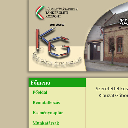
Ugrás a tartalomra
Főmenü
Szeretettel kö
Főoldal
Klauzál Gábor
Bemutatkozás
Eseménynaptár
Munkatársak