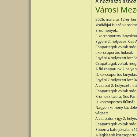
A hozzászólásho
Városi Mez
2026. március 12-én kerü
kisdiákjai is szép ered
Eredmények:
I. korcsoportos lányokná
Egyéni 2. helyezés Kiss 
Csapattagok voltak még: 
I.korcsoportos fiúknál:
Egyéni 4.helyezett lett S
Csapattagok voltak m
A fiú csapatunk 2.helyen
II. korcsoportos lányokná
Egyéni 7 helyezett lett 
A csapat 2. helyezett let
Csapattagok voltak még:
Krumesz Laura, Só
II. korcsoportos fiúknál:
Nagyon kemény küzdelem f
végzett.
A csapatunk így 2. helye
Csapattagok voltak
Ebben a kategóriában 104
A legkisebb korcsoporto