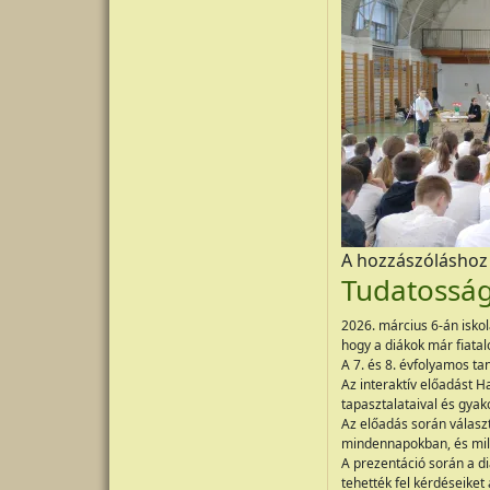
A hozzászólásho
Tudatosság
2026. március 6-án isko
hogy a diákok már fiatal
A 7. és 8. évfolyamos t
Az interaktív előadást H
tapasztalataival és gyak
Az előadás során válasz
mindennapokban, és mily
A prezentáció során a di
tehették fel kérdéseiket