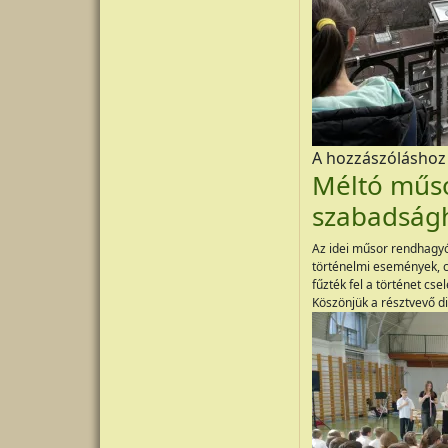
A hozzászólásho
Méltó műso
szabadságh
Az idei műsor rendhagyó
történelmi események, c
fűzték fel a történet cs
Köszönjük a résztvevő d