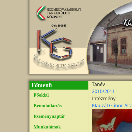
Ugrás a tartalomra
Főmenü
Tanév
2010/2011
Főoldal
Intézmény
Bemutatkozás
Klauzál Gábor Ált
Kép
Eseménynaptár
Munkatársak