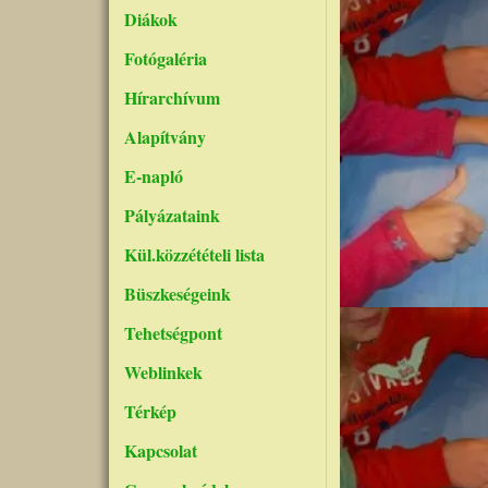
Diákok
Fotógaléria
Hírarchívum
Alapítvány
E-napló
Pályázataink
Kül.közzétételi lista
Büszkeségeink
Kép
Tehetségpont
Weblinkek
Térkép
Kapcsolat